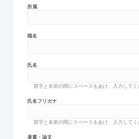
所属
職名
氏名
氏名フリガナ
著書・論文