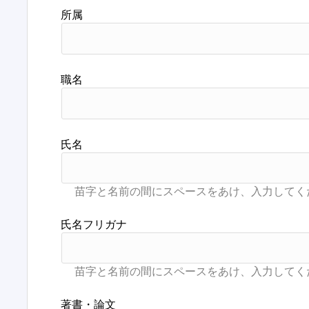
所属
職名
氏名
氏名フリガナ
著書・論文