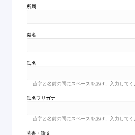
所属
職名
氏名
氏名フリガナ
著書・論文