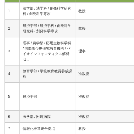
法学部 / 法学科 / 創発科学研究
1
教授
科 / 創発科学専攻
経済学部 / 経済学科 / 創発科学
2
教授
研究科 / 創発科学専攻
理事 / 農学部 / 応用生物科学科
/ 国際希少糖研究教育機構 / バ
3
理事
イオインフォマティクス解析
セ...
教育学部 / 学校教育教員養成課
4
准教授
程
5
経済学部
准教授
6
医学部 / 附属病院
准教授
7
情報化推進統合拠点
教授