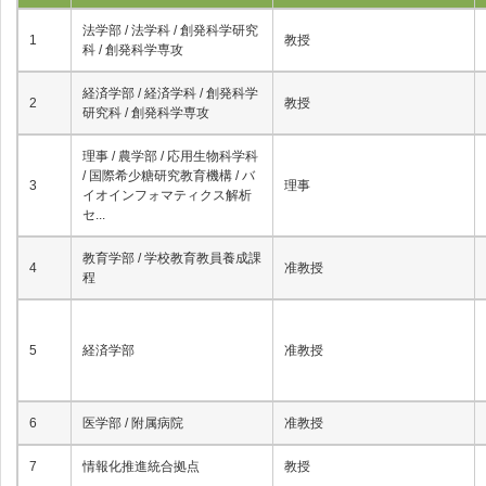
法学部 / 法学科 / 創発科学研究
1
教授
科 / 創発科学専攻
経済学部 / 経済学科 / 創発科学
2
教授
研究科 / 創発科学専攻
理事 / 農学部 / 応用生物科学科
/ 国際希少糖研究教育機構 / バ
3
理事
イオインフォマティクス解析
セ...
教育学部 / 学校教育教員養成課
4
准教授
程
5
経済学部
准教授
6
医学部 / 附属病院
准教授
7
情報化推進統合拠点
教授