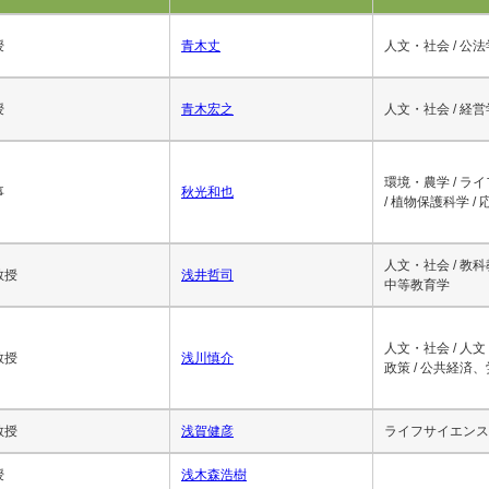
1
2
3
4
5
6
7
8
9
10
最後
次へ
職名
氏名
研究分
授
青木丈
人文・社会 / 公法
授
青木宏之
人文・社会 / 経営
環境・農学 / ラ
事
秋光和也
/ 植物保護科学 /
人文・社会 / 教
教授
浅井哲司
中等教育学
人文・社会 / 人文
教授
浅川慎介
政策 / 公共経済