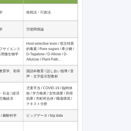
件
野
研究分野を表すキーワード
学
租税法・行政法
学
労使関係論
Host-selective toxin / 宿主特異
イフサイエンス
的毒素 / Rare sugars / 希少糖 /
 応用微生物学
D-Tagatose / D-Allose / D-
Allulose / Plant Path...
科教育学、初等
国語科教育 / 話し合い指導 / 音
声・文字提示型教材
児童手当 / COVID-19 / 臨時休
・社会 / 経済
校 / 学力格差 / 女性就業 / 所得
、労働経済
効果 / 市町村合併 / 職場環境 /
テキスト分析