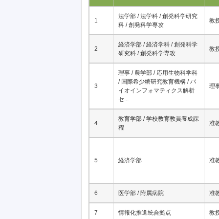
No.
所属
法学部 / 法学科 / 創発科学研究
1
教
科 / 創発科学専攻
経済学部 / 経済学科 / 創発科学
2
教
研究科 / 創発科学専攻
理事 / 農学部 / 応用生物科学科
/ 国際希少糖研究教育機構 / バ
3
理
イオインフォマティクス解析
セ...
教育学部 / 学校教育教員養成課
4
准
程
5
経済学部
准