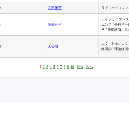
教授
浅賀健彦
ライフサイエンス 
授
浅木森浩樹
教
穴田雅英
ライフサイエンス 
ライフサイエンス 
師
阿部宣子
エンス / 外科学
学 / 腫瘍診断、
人文・社会 / 人文
授
天谷研一
経済学 / 理論経済
1
2
3
4
5
6
7
8
9
10
最後
次へ