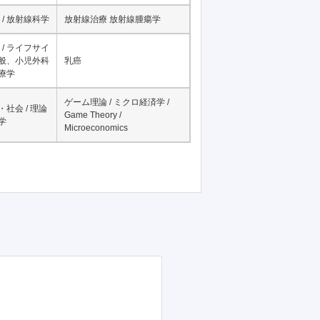
/ 麻酔科学
ビッグデータ / big data
/ 放射線科学
放射線治療 放射線腫瘍学
/ ライフサイ
一般、小児外科
乳癌
治療学
ゲーム理論 / ミクロ経済学 /
・社会 / 理論
Game Theory /
学
Microeconomics