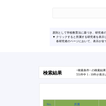
原則として学校教育法に基づき、研究者
▼ クリックすると所属する研究者を表示
各研究者のページにおいて、表示が全て左
<検索条件> の検索結
検索結果
551件中 1 - 10件が