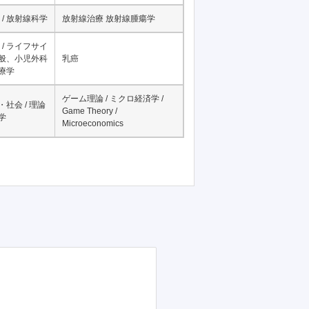
/ 麻酔科学
ビッグデータ / big data
/ 放射線科学
放射線治療 放射線腫瘍学
/ ライフサイ
一般、小児外科
乳癌
治療学
ゲーム理論 / ミクロ経済学 /
・社会 / 理論
Game Theory /
学
Microeconomics