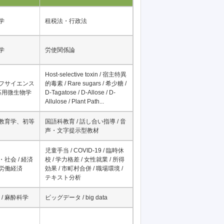
件
野
研究分野を表すキーワード
学
租税法・行政法
学
労使関係論
Host-selective toxin / 宿主特異
イフサイエンス
的毒素 / Rare sugars / 希少糖 /
 応用微生物学
D-Tagatose / D-Allose / D-
Allulose / Plant Path...
科教育学、初等
国語科教育 / 話し合い指導 / 音
声・文字提示型教材
児童手当 / COVID-19 / 臨時休
・社会 / 経済
校 / 学力格差 / 女性就業 / 所得
、労働経済
効果 / 市町村合併 / 職場環境 /
テキスト分析