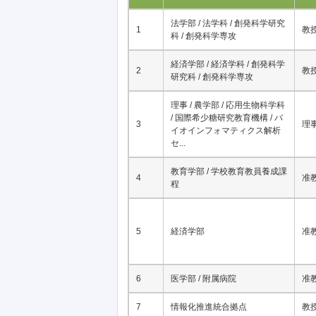
No.
所属
法学部 / 法学科 / 創発科学研究
1
教
科 / 創発科学専攻
経済学部 / 経済学科 / 創発科学
2
教
研究科 / 創発科学専攻
理事 / 農学部 / 応用生物科学科
/ 国際希少糖研究教育機構 / バ
3
理
イオインフォマティクス解析
セ...
教育学部 / 学校教育教員養成課
4
准
程
5
経済学部
准