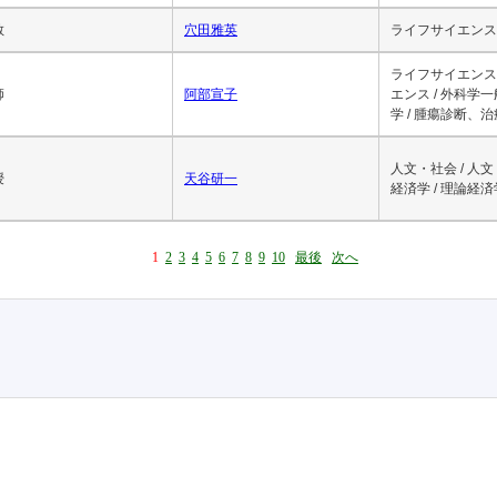
教授
浅賀健彦
ライフサイエンス 
授
浅木森浩樹
教
穴田雅英
ライフサイエンス 
ライフサイエンス 
師
阿部宣子
エンス / 外科学
学 / 腫瘍診断、
人文・社会 / 人文
授
天谷研一
経済学 / 理論経済
1
2
3
4
5
6
7
8
9
10
最後
次へ