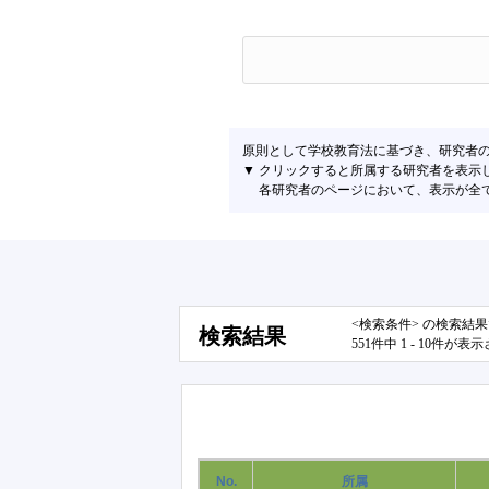
原則として学校教育法に基づき、研究者
▼ クリックすると所属する研究者を表示
各研究者のページにおいて、表示が全て左
<検索条件> の検索結
検索結果
551件中 1 - 10件が