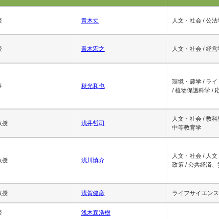
1
2
3
4
5
6
7
8
9
10
最後
次へ
職名
氏名
研究分
授
青木丈
人文・社会 / 公法
授
青木宏之
人文・社会 / 経営
環境・農学 / ラ
事
秋光和也
/ 植物保護科学 /
人文・社会 / 教
教授
浅井哲司
中等教育学
人文・社会 / 人文
教授
浅川慎介
政策 / 公共経済