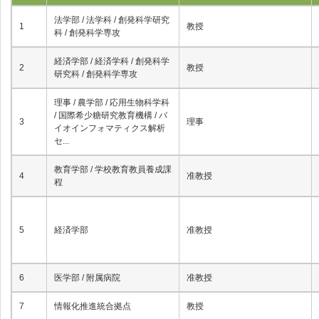
法学部 / 法学科 / 創発科学研究
1
教授
科 / 創発科学専攻
経済学部 / 経済学科 / 創発科学
2
教授
研究科 / 創発科学専攻
理事 / 農学部 / 応用生物科学科
/ 国際希少糖研究教育機構 / バ
3
理事
イオインフォマティクス解析
セ...
教育学部 / 学校教育教員養成課
4
准教授
程
5
経済学部
准教授
6
医学部 / 附属病院
准教授
7
情報化推進統合拠点
教授