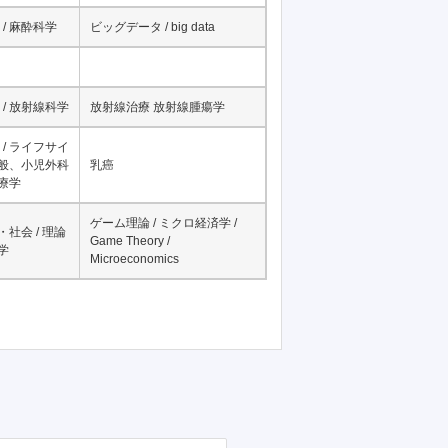
/ 麻酔科学
ビッグデータ / big data
/ 放射線科学
放射線治療 放射線腫瘍学
/ ライフサイ
一般、小児外科
乳癌
治療学
ゲーム理論 / ミクロ経済学 /
・社会 / 理論
Game Theory /
学
Microeconomics