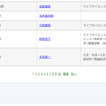
教授
浅賀健彦
ライフサイエンス 
授
浅木森浩樹
教
穴田雅英
ライフサイエンス 
ライフサイエンス 
師
阿部宣子
エンス / 外科学
学 / 腫瘍診断、
人文・社会 / 人文
授
天谷研一
経済学 / 理論経済
1
2
3
4
5
6
7
8
9
10
最後
次へ