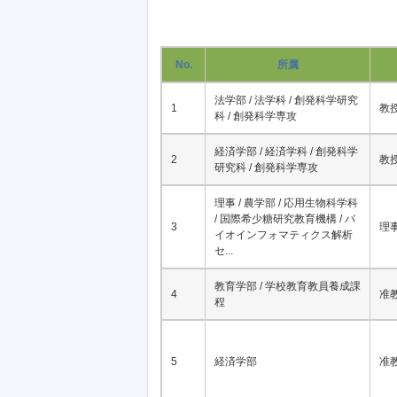
No.
所属
法学部 / 法学科 / 創発科学研究
1
教
科 / 創発科学専攻
経済学部 / 経済学科 / 創発科学
2
教
研究科 / 創発科学専攻
理事 / 農学部 / 応用生物科学科
/ 国際希少糖研究教育機構 / バ
3
理
イオインフォマティクス解析
セ...
教育学部 / 学校教育教員養成課
4
准
程
5
経済学部
准