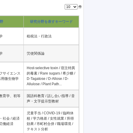
件
野
研究分野を表すキーワード
学
租税法・行政法
学
労使関係論
Host-selective toxin / 宿主特異
イフサイエンス
的毒素 / Rare sugars / 希少糖 /
 応用微生物学
D-Tagatose / D-Allose / D-
Allulose / Plant Path...
科教育学、初等
国語科教育 / 話し合い指導 / 音
声・文字提示型教材
児童手当 / COVID-19 / 臨時休
・社会 / 経済
校 / 学力格差 / 女性就業 / 所得
、労働経済
効果 / 市町村合併 / 職場環境 /
テキスト分析