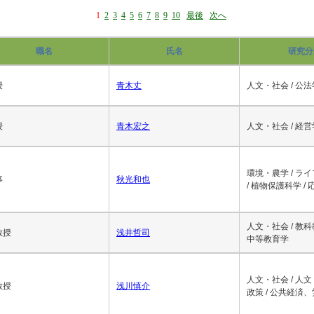
1
2
3
4
5
6
7
8
9
10
最後
次へ
職名
氏名
研究分
授
青木丈
人文・社会 / 公法
授
青木宏之
人文・社会 / 経営
環境・農学 / ラ
事
秋光和也
/ 植物保護科学 /
人文・社会 / 教
教授
浅井哲司
中等教育学
人文・社会 / 人文
教授
浅川慎介
政策 / 公共経済