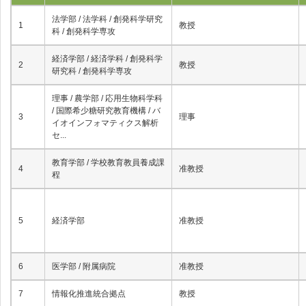
法学部 / 法学科 / 創発科学研究
1
教授
科 / 創発科学専攻
経済学部 / 経済学科 / 創発科学
2
教授
研究科 / 創発科学専攻
理事 / 農学部 / 応用生物科学科
/ 国際希少糖研究教育機構 / バ
3
理事
イオインフォマティクス解析
セ...
教育学部 / 学校教育教員養成課
4
准教授
程
5
経済学部
准教授
6
医学部 / 附属病院
准教授
7
情報化推進統合拠点
教授