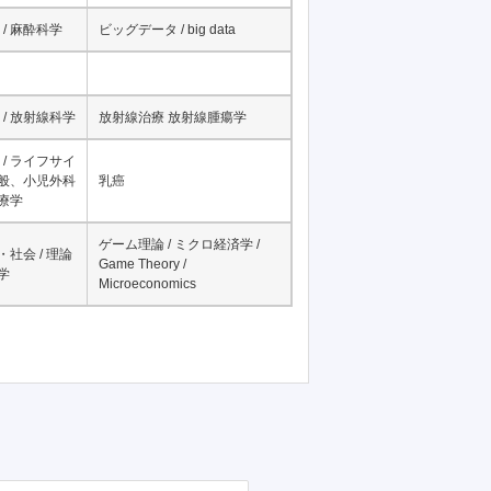
/ 麻酔科学
ビッグデータ / big data
/ 放射線科学
放射線治療 放射線腫瘍学
/ ライフサイ
一般、小児外科
乳癌
治療学
ゲーム理論 / ミクロ経済学 /
・社会 / 理論
Game Theory /
学
Microeconomics