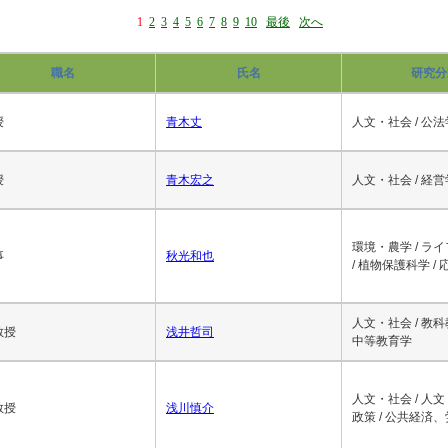
1
2
3
4
5
6
7
8
9
10
最後
次へ
職名
氏名
研究分
授
青木丈
人文・社会 / 公法
授
青木宏之
人文・社会 / 経営
環境・農学 / ラ
事
秋光和也
/ 植物保護科学 /
人文・社会 / 教
教授
浅井哲司
中等教育学
人文・社会 / 人文
教授
浅川慎介
政策 / 公共経済