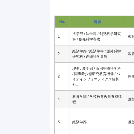
No.
所属
法学部 / 法学科 / 創発科学研究
1
教
科 / 創発科学専攻
経済学部 / 経済学科 / 創発科学
2
教
研究科 / 創発科学専攻
理事 / 農学部 / 応用生物科学科
/ 国際希少糖研究教育機構 / バ
3
理
イオインフォマティクス解析
セ...
教育学部 / 学校教育教員養成課
4
准
程
5
経済学部
准