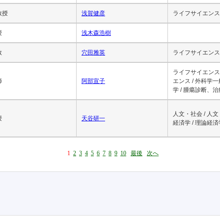
教授
浅賀健彦
ライフサイエンス 
授
浅木森浩樹
教
穴田雅英
ライフサイエンス 
ライフサイエンス 
師
阿部宣子
エンス / 外科学
学 / 腫瘍診断、
人文・社会 / 人文
授
天谷研一
経済学 / 理論経済
1
2
3
4
5
6
7
8
9
10
最後
次へ