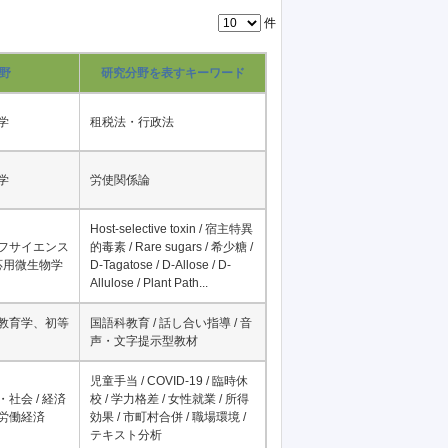
件
野
研究分野を表すキーワード
学
租税法・行政法
学
労使関係論
Host-selective toxin / 宿主特異
イフサイエンス
的毒素 / Rare sugars / 希少糖 /
 応用微生物学
D-Tagatose / D-Allose / D-
Allulose / Plant Path...
科教育学、初等
国語科教育 / 話し合い指導 / 音
声・文字提示型教材
児童手当 / COVID-19 / 臨時休
・社会 / 経済
校 / 学力格差 / 女性就業 / 所得
、労働経済
効果 / 市町村合併 / 職場環境 /
テキスト分析