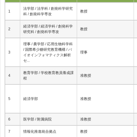
法学部 / 法学科 / 創発科学研究
1
教授
科 / 創発科学専攻
経済学部 / 経済学科 / 創発科学
2
教授
研究科 / 創発科学専攻
理事 / 農学部 / 応用生物科学科
/ 国際希少糖研究教育機構 / バ
3
理事
イオインフォマティクス解析
セ...
教育学部 / 学校教育教員養成課
4
准教授
程
5
経済学部
准教授
6
医学部 / 附属病院
准教授
7
情報化推進統合拠点
教授