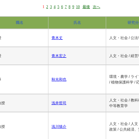
1
2
3
4
5
6
7
8
9
10
最後
次へ
職名
氏名
研究分
授
青木丈
人文・社会 / 公法
授
青木宏之
人文・社会 / 経営
環境・農学 / ラ
事
秋光和也
/ 植物保護科学 /
人文・社会 / 教
教授
浅井哲司
中等教育学
人文・社会 / 人文
教授
浅川慎介
政策 / 公共経済