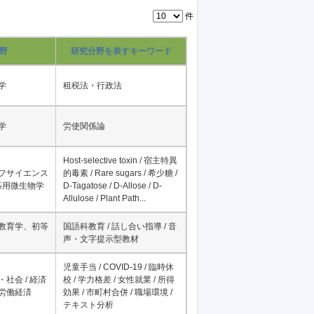
件
野
研究分野を表すキーワード
学
租税法・行政法
学
労使関係論
Host-selective toxin / 宿主特異
イフサイエンス
的毒素 / Rare sugars / 希少糖 /
 応用微生物学
D-Tagatose / D-Allose / D-
Allulose / Plant Path...
科教育学、初等
国語科教育 / 話し合い指導 / 音
声・文字提示型教材
児童手当 / COVID-19 / 臨時休
・社会 / 経済
校 / 学力格差 / 女性就業 / 所得
、労働経済
効果 / 市町村合併 / 職場環境 /
テキスト分析