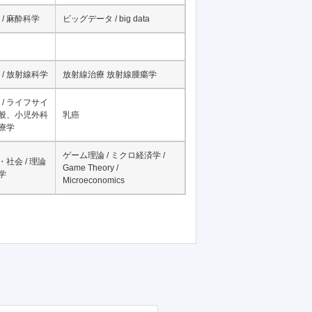
/ 麻酔科学
ビッグデータ / big data
/ 放射線科学
放射線治療 放射線腫瘍学
/ ライフサイ
一般、小児外科
乳癌
治療学
ゲーム理論 / ミクロ経済学 /
・社会 / 理論
Game Theory /
学
Microeconomics