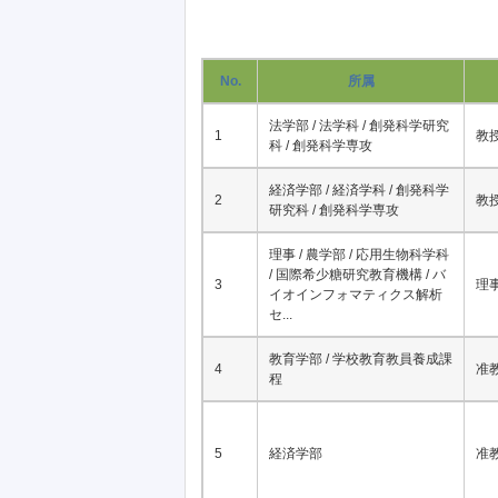
No.
所属
法学部 / 法学科 / 創発科学研究
1
教
科 / 創発科学専攻
経済学部 / 経済学科 / 創発科学
2
教
研究科 / 創発科学専攻
理事 / 農学部 / 応用生物科学科
/ 国際希少糖研究教育機構 / バ
3
理
イオインフォマティクス解析
セ...
教育学部 / 学校教育教員養成課
4
准
程
5
経済学部
准