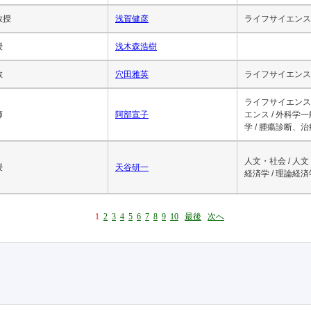
教授
浅賀健彦
ライフサイエンス 
授
浅木森浩樹
教
穴田雅英
ライフサイエンス 
ライフサイエンス 
師
阿部宣子
エンス / 外科学
学 / 腫瘍診断、
人文・社会 / 人文
授
天谷研一
経済学 / 理論経済
1
2
3
4
5
6
7
8
9
10
最後
次へ